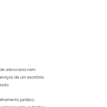
o de advocacia nem
erviços de um escritório
iado.
lhamento jurídico,