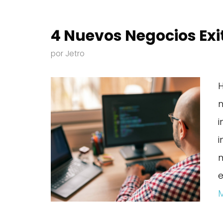
4 Nuevos Negocios Exi
por
Jetro
H
n
i
i
m
e
M