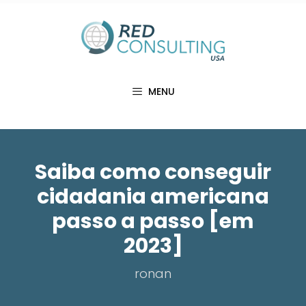
Pular
para
o
conteúdo
MENU
Saiba como conseguir
cidadania americana
passo a passo [em
2023]
ronan